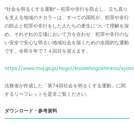
“社会を明るくする運動”～犯罪や非行を防止し、立ち直り
を支える地域のチカラ～は、すべての国民が、犯罪や非行
の防止と犯罪や非行をした人たちの更生について理解を深
め、それぞれの立場において力を合わせ、犯罪や非行のな
い安全で安心な明るい地域社会を築くための全国的な運動
です。令和６年で７４回目を迎えます。
https://www.moj.go.jp/hogo1/kouseihogoshinkou/syam
法務省が作成した「第74回社会を明るくする運動」に関
するリーフレットを是非ご覧ください。
ダウンロード・参考資料